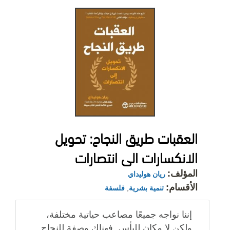
‎العقبات طريق النجاح: تحويل
الانكسارات الى انتصارات‎
المؤلف:
ريان هوليداي
الأقسام:
تنمية بشرية
,
فلسفة
إننا نواجه جميعًا مصاعب حياتية مختلفة،
ولكن لا مكان لليأس. فهناك وصفة للنجاح