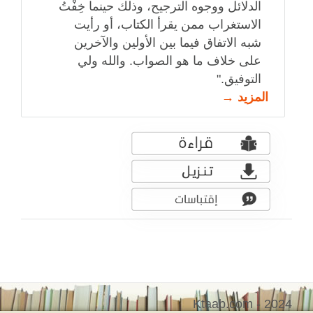
الدلائل ووجوه الترجيح، وذلك حينما خِفْتُ
الاستغراب ممن يقرأ الكتاب، أو رأيت
شبه الاتفاق فيما بين الأولين والآخرين
على خلاف ما هو الصواب‏.‏ والله ولي
التوفيق‏.‏"
المزيد →
Ktaab.com - 2024