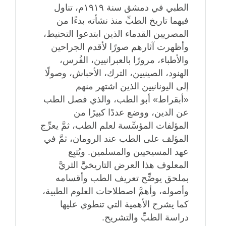
الطبي في دمشق سنة ١٩١٩م، تناول
فيهما تاريخ الطبِّ منذ نشأته بدءًا من
المصريين القدماء الذين ابتدعوا التحنيط،
وأظهرت آثارهم صورًا لأقدم الجراحين
والأطباء، مرورًا بالعبرانيين، الفُرس،
الهنود، الصينيين، الترك، الأحباش، وصولًا
إلى اليونانيين الذين اشتهر منهم
«أبقراط» أبو الطب، والذي فصل الطب
عن الدين، ووضع عددًا كبيرًا من
المؤلفات المؤسِّسة لعلم الطب، ثمَّ يعرِّج
المؤلف على الطب عند الرومان، ثمَّ في
عهد المسيحيين والمسلمين. ويُتبِع
المعلوف هذا العرض التاريخيَّ الثريَّ
بملحق يوضِّح تعريف الطب وأقسامه
وأصوله، وأهمَّ اصطلاحات العلوم الطبية،
كما يشرح الأهمية التي تنطوي عليها
دراسة الطبِّ والتشريح.