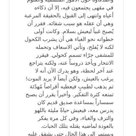
في مقهى يجتمعون فيه، إلا أن ذكاءه
أعياه وانتهى إلى القبول بالحقيقة المرعبة
وهي أن عقله هو سبب شقائه. فقرر أن
يُصبح غبياً ليعيش بسلام. وكانت أولى
خطواته نحو الغباء هي أن يشرب الكحول
لكنه لا يُفلح، وتأتي الاسعاف وتحمله
للمشفى جرّاء تسمم كحولي. فيقرر
الانتحار ويأخذ دروساً عنه، ولكنه يتراجع
عند آخر لحظة، وهو يدرك الآن أنه لا
يرغب بالعيش، ولكن أيضاً لا يريد الموت!
ثم يذهب لطبيبٍ فيعطيه أقراصاً مُهدّئة
تمنعه كثرة التفكير. وأخيراً يقرر أن يصبح
سمساراً بمساعدة صديق قديم كان
يدرس معه، فيعيش حياةً مليئة باللهو
والترف والغباء، وفي كل مرة يفكر
بالعودة لماضيه يقتله بتلك الحبات.
ويستمر إلى هذا الحال حتى يشفق عليه