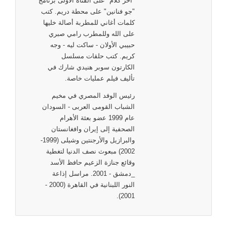
"آخر كلام" على القناة الأولى برنامج
"جو فنانين" على محطة دريم. كتب
كلمات أغاني للمطربة أصالة خليها
على الله وللمطرب رامي صبري
حبيبي الأولان - ساكت ليه - وجه
كريم. كتب حلقات مسلسل
الكارتون سوبر هنيدي شارك في
تأليف فيلم عمليات خاصة.
رئيس الوفد المصري في مخيم
الشباب القومى العربى - السودان
عام 1999 عضو بعئة الأهرام
الصحفية إلى إيران وافغانستان
والبرازيل والأرجنتين وشيلى (1999-
2002) مبعوث نصف الدنيا لتغطية
وقائع جنازة الزعيم حافظ الأسد
_دمشق - 2001. مراسل إذاعة
النور اللبنانية في القاهرة (2000 -
2001).