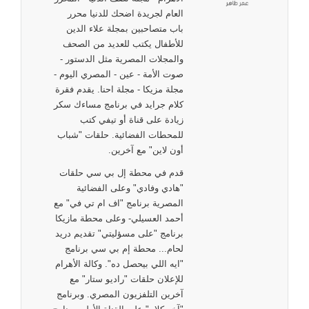
العام لجريدة اضحك للدنيا محرر
باب متصاحبين بمجلة علاء الدين
للأطفال يكتب للعديد من الصحف
والمجلات المصرية مثل الدستور -
صوت الأمة - عين - المصري اليوم -
مجلة مزيكا - مجلة احنا. يقدم فقرة
كلام جرايد في برنامج مساءك سكر
زيادة على قناة أو تيفي كتب
للمحطات الفضائية. حلقات "شباب
أون لاين" مع آخرين.
قدم في محطة إل بي سي حلقات
"هادي وفادي" وعلى الفضائية
المصرية برنامج "اف ام تي في" مع
أحمد العسيلي- وعلى محطة مازيكا
برنامج "على مسؤليتي" تقديم دريد
لحام... محطة إم بي سي برنامج
"ايه اللي بيحصل ده". وكالة الأهرام
للإعلان حلقات "راديو ستار" مع
آخرين التلفزيون المصري. وبرنامج