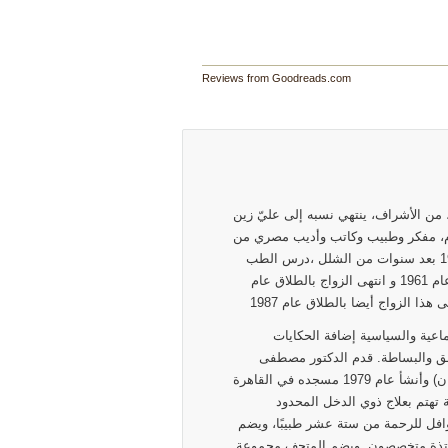
Reviews from Goodreads.com
الأشراف، ينتهي نسبه إلى عليّ زين
في في نفس العام، مفكر وطبيب وكاتب وأديب مصري من
مواليد شبين الكوم -المنوفية مصر 1921) توفي والده عام 1939 بعد سنوات من الشلل ،درس الطب
وتخرج عام1953 و لكنه تفرغ للكتابة و البحث عام 1960 تزوج عام 1961 و انتهى الزواج بالطلاق عام
والاجتماعية والسياسية إضافة الحكايات
مق والبساطة. قدم الدكتور مصطفى
محمود 400 حلقة من برنامجه التلفزيوني الشهير (العلم والإيمان) وأنشأ عام 1979 مسجده في القاهرة
‏ تهتم بعلاج ذوي الدخل المحدود
‏ ‏للرحمة‏ ‏من‏ ستة عشر ‏طبيبًا‏، ‏ويضم
أساتذة متخصصون. ‏ويضم‏ ‏المتحف‏ ‏مجموعة‏