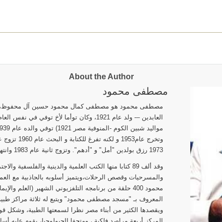
About the Author
مصطفى محمود
مصطفى محمود هو مصطفى كمال محمود حسين آل محفوظ، من 
العابدين –- ولد عام 1921، وكان توأما لأخ تو
1973 رزق بولدين "أمل" و "أدهم". وتزوج ثانية عام 1983 وانتهى هذا الزواج أيضا بالطلاق عام 1987
وقد ألف 89 كتابا منها الكتب العلمية والدينية والفلسفية 
والمسرحيات وقصص الرحلات،ويتميز أسلوبه بالجاذبية مع الع
المعروف بـ "مسجد مصطفى محمود" ويتبع له ثلاثة ‏مراكز‏ ‏طبية
ويقصدها الكثير من أبناء مصر نظرا لسمعتها الطبية، ‏وشكل‏ ‏قوافل
المركز‏ أربعة ‏مراصد‏ ‏فلكية‏ ، ‏ومتحفا ‏للجيولوجيا‏، يقوم عليه 