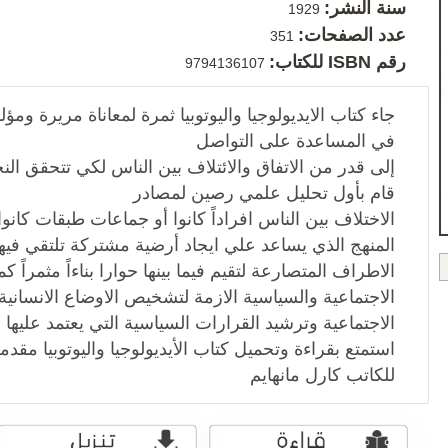
سنة النشر:
1929
عدد الصفحات:
351
رقم ISBN للكتاب:
9794136107
جاء كتاب الايديولوجيا واليوتوبيا ثمرة لمعاناة مريرة ومؤ
في المساعدة على التواصل
إلى قدر من الاتفاق والائتلاف بين الناس لكي تتحقق الن
قام بأول تحليل علمي رصين لمصادر
الاختلاف بين الناس افراداً كانوا أو جماعات طبقات كانو
المنهج الذي يساعد علي ايجاد أرضية مشتركة تلتقي فيها
الاطراف المتصارعة لتقيم فيما بينها حوارا بناءاً مثمراً 
الاجتماعية والسياسية الازمة لتشخيص الاوضاع الانسانية
الاجتماعية وترشيد القرارات السياسية التي يعتمد عليه
استمتع بقراءة وتحميل كتاب الأيديولوجيا واليوتوبيا مق
للكاتب كارل مانهايم