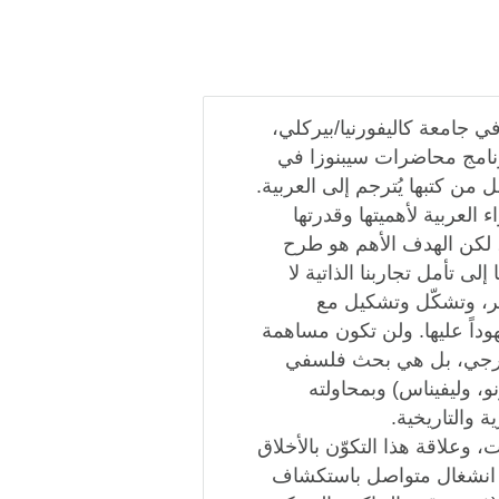
ي جامعة كاليفورنيا/بيركلي،
ي ربيع عام 2002م، فضمن برنامج محاضرات سيبنوزا في
ن كتبها يُترجم إلى العربية.
العربية لأهميتها وقدرتها
، لكن الهدف الأهم هو طرح
لى تأمل تجاربنا الذاتية لا
ثير، وتشكّل وتشكيل مع
 شهوداً عليها. ولن تكون مساهمة
ارجي، بل هي بحث فلسفي
و، وليفيناس) وبمحاولته
 والتاريخية.
، وعلاقة هذا التكوّن بالأخلاق
ك انشغال متواصل باستكشاف