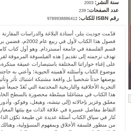
سنة النشر:
2003
عدد الصفحات:
239
رقم ISBN للكتاب:
9789938886412
قدّمت جوديث بتلر، أستاذة البلاغة والدراسات المقارنة ف
فصول هذا الكتاب لأول ف
قسم الفلسفة في جامعة أمستردام. وهو أول كتاب كامل م
تهدف ترجمته إلى تقديم إ هذه الفيلسوفة المرموقة لقراء 
على إغناء حواراتنا المختلفة باستبصارات عميقة مبتكرة
موضوع الكتاب وأسئلته لأهميته الحيوية؛ وأعني به حاجتنا إ
بوصفها حدثاً شخصياً بل واقعة مشتبكة اشتباك تأثر وتأ
التجربة الأخلاقية والتاريخية المحدتمة التي نُعَدّ جميعاً
هذا الكتاب في مشاغلنا مبسّطة محصورة بالسطح الخ
معمّق وغزير بإحالاته (إلى نيتشه، وهيغل، وفوكو، وأدورن
التقاط مفاصل عسيرة في علاقة الذات مع بيئتها المعيارية
تُثار في سياق الكتاب أسئلة عديدة عن طبيعة تكوّن الذات
من منظور فلسفة الأخلاق وبمفهوم المسؤولية، وهنال