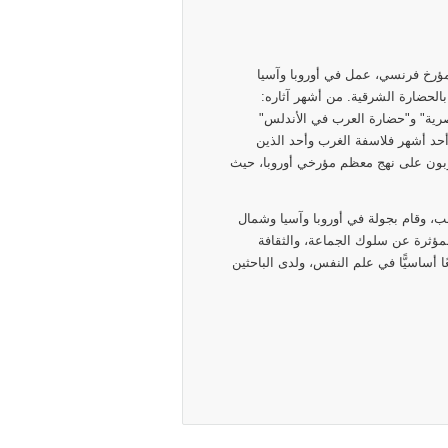
18 - 13 ديسمبر 1931) هو طبيب ومؤرخ فرنسي، عمل في أوروبا وآسيا
 بالحضارة الشرقية. من أشهر آثاره:
باريس 1884" و"الحضارة المصرية" و"حضارة العرب في الأندلس"
 أحد أشهر فلاسفة الغرب وأحد الذين
لوبون على نهج معظم مؤرخي أوروبا، حيث
روترو، بفرنسا عام ١٨٤١م. درس الطب، وقام بجولة في أوروبا وآسيا وشمال
لمؤثرة عن سلوك الجماعة، والثقافة
ا أساسيًّا في علم النفس، ولدى الباحثين