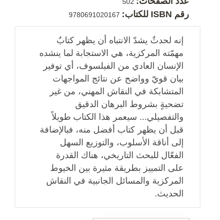
عدد الصفحات:
502
رقم ISBN للكتاب:
9780691020167
إنه لحدثٌ يشدّ الانتباه أن يظهر كتابٌ
مهمّته المركزية، هي الاستجابة لما ينشده
الإنسان العادي من الفيلسوف، أي توفير
بيان قويّ وواضح عن نتائج المواجهات
المتشابكة في النقاش المهني، من غير
تضحيةٍ بشروط البرهان الدقيق
والتفصيلي... سيعمر هذا الكتاب طويلاً
قبل أن يظهر كتاب أفضل منه، فبالإضافة
إلى أناقة الأسلوب، والتوزيع السهل
الفعّال للبحث التاريخي، هناك القدرة
على التمييز بطريقة مثيرة بين الخيوط
المركزية والمسائل الجانبية في النقاش
الحديث.