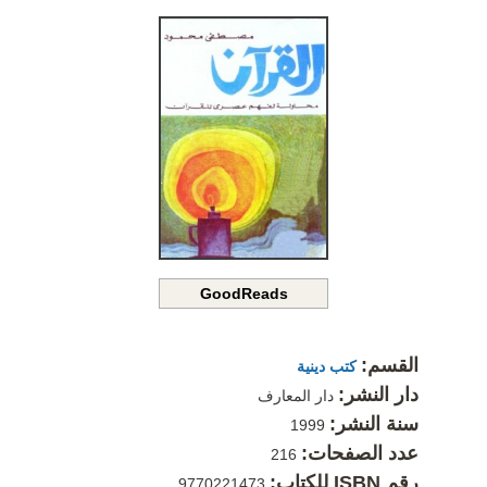
GoodReads
القسم:
كتب دينية
دار النشر:
دار المعارف
سنة النشر:
1999
عدد الصفحات:
216
رقم ISBN للكتاب:
9770221473