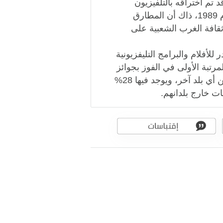
 تم اختراقه بالتلفيزيون
والأفلام السينمائية قبل زمن طويل من سقوطه في عام 1989، ذاك أن المطارق
 ثقافة الغرب الشعبية على
للأفلام والبرامج التليفزيونية
جنبي، وتمثل المرتبة الأولى في الفوز بجوائز
نوبل في الفيزياء والكيمياء والاقتصاد، وتنشر كتباً أكثر من أي بلد آخر، ويوجد فيها 28%
 خارج بلدانهم.