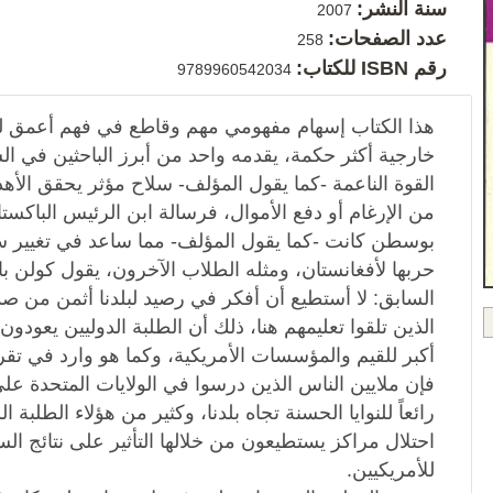
سنة النشر:
2007
عدد الصفحات:
258
رقم ISBN للكتاب:
9789960542034
هذا الكتاب إسهام مفهومي مهم وقاطع في فهم أعمق ل
خارجية أكثر حكمة، يقدمه واحد من أبرز الباحثين في الس
القوة الناعمة -كما يقول المؤلف- سلاح مؤثر يحقق الأهد
من الإرغام أو دفع الأموال، فرسالة ابن الرئيس الباك
بوسطن كانت -كما يقول المؤلف- مما ساعد في تغيير سيا
حربها لأفغانستان، ومثله الطلاب الآخرون، يقول كولن با
السابق: لا أستطيع أن أفكر في رصيد لبلدنا أثمن من صد
الذين تلقوا تعليمهم هنا، ذلك أن الطلبة الدوليين يعودون
أكبر للقيم والمؤسسات الأمريكية، وكما هو وارد في تقر
فإن ملايين الناس الذين درسوا في الولايات المتحدة ع
رائعاً للنوايا الحسنة تجاه بلدنا، وكثير من هؤلاء الطلبة ا
احتلال مراكز يستطيعون من خلالها التأثير على نتائج ا
للأمريكيين.