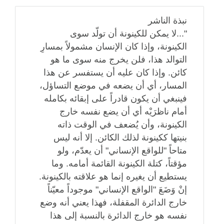
نبذة الناشر
"...لا يمكن للكينونة أن تولّد سوى
الكينونة، وإذا كان الإنسان مشمولاً بمسارِ
التوالد هذا، فلن يخرج منه سوى ما هو
كائن. وإذا كان عليه أن يستفسر عن هذا
المسار، أي أن يضعه في موضع التساؤل،
فينبغي أن يكون قادراً على إبقائه بكامله
أمام ناظرَيْه أي أن يضع نفسه خارج
الكينونة، وأن يُضعف في الوقت ذاته
بنيتها ككينونة لذلك الكائن. إلا أنه ليس
متاحاً "للواقع الإنساني" أن يعدّم، ولو
مؤقتاً، كتلة الكينونة القائمة أمامه. وما
يستطيع أن يغيره إنما هو علاقته بالكينونة.
إنْ وَضَعَ "الواقع الإنساني" موجوداً معيّناً
خارج الدائرة المقفلة، فهذا يعني أنه وضع
نفسه هو خارج الدائرة بالنسبة إلى هذا