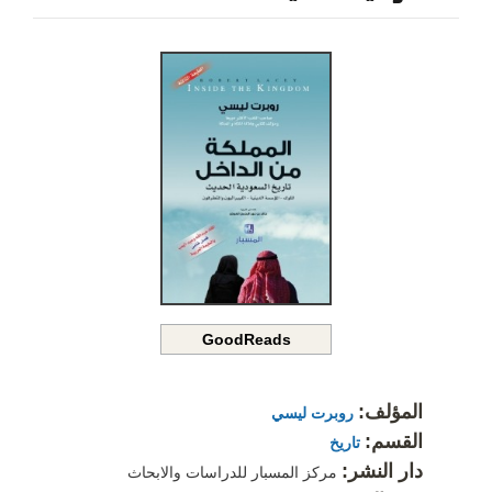
GoodReads
المؤلف:
روبرت ليسي
القسم:
تاريخ
دار النشر:
مركز المسبار للدراسات والابحاث