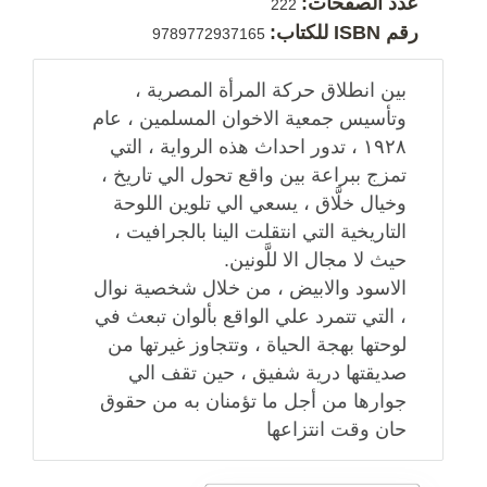
عدد الصفحات:
222
رقم ISBN للكتاب:
9789772937165
بين انطلاق حركة المرأة المصرية ،
وتأسيس جمعية الاخوان المسلمين ، عام
١٩٢٨ ، تدور احداث هذه الرواية ، التي
تمزج ببراعة بين واقع تحول الي تاريخ ،
وخيال خلَّاق ، يسعي الي تلوين اللوحة
التاريخية التي انتقلت الينا بالجرافيت ،
حيث لا مجال الا للَّونين.
الاسود والابيض ، من خلال شخصية نوال
، التي تتمرد علي الواقع بألوان تبعث في
لوحتها بهجة الحياة ، وتتجاوز غيرتها من
صديقتها درية شفيق ، حين تقف الي
جوارها من أجل ما تؤمنان به من حقوق
حان وقت انتزاعها