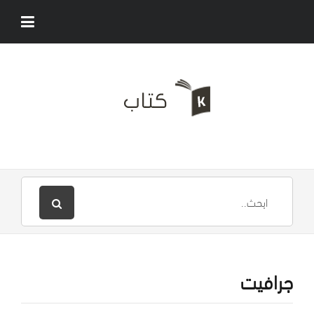
جرافيت