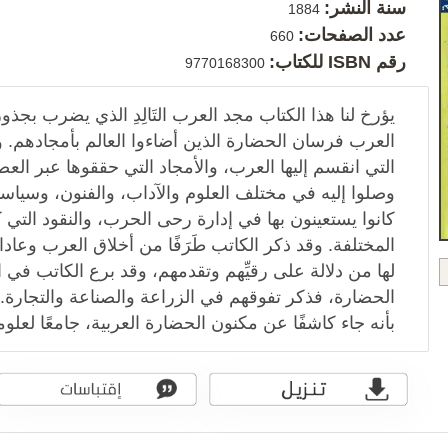
سنة النشر:
1884
عدد الصفحات:
660
رقم ISBN للكتاب:
9770168300
يؤرخ لنا هذا الكتاب مجد العرب التَالِدِ الذي يضرب بجذ
العرب فرسان الحضارة الذين أضاءوا العالم بأمجادهم. وي
التي انقسم إليها العرب، والأمجاد التي حققوها عبر العص
وصلوا إليه في مختلف العلوم والآداب، والفنون، وسياسات
كانوا يستعينون بها في إدارة رحى الحرب، والنقود التي كا
المختلفة. وقد ذكر الكاتب طَرَفًا من أخلاق العرب وعاداته
لها من دلالة على رقيِّهم وتقدمهم، وقد برع الكاتب ف
الحضارة، فذكر تفوقهم في الزراعة والصناعة والتجارة. 
بأنه جاء كاشفًا عن مكنون الحضارة العربية، جامعًا لعلومها