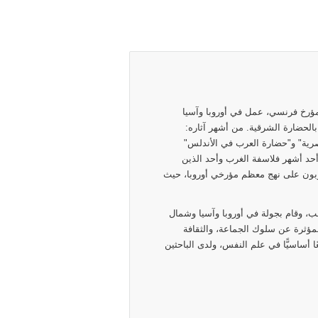
18 - 13 ديسمبر 1931) هو طبيب ومؤرخ فرنسي، عمل في أوروبا وآسيا
 بالحضارة الشرقية. من أشهر آثاره:
باريس 1884" و"الحضارة المصرية" و"حضارة العرب في الأندلس"
 أحد أشهر فلاسفة الغرب وأحد الذين
لوبون على نهج معظم مؤرخي أوروبا، حيث
روترو، بفرنسا عام ١٨٤١م. درس الطب، وقام بجولة في أوروبا وآسيا وشمال
لمؤثرة عن سلوك الجماعة، والثقافة
ا أساسيًّا في علم النفس، ولدى الباحثين