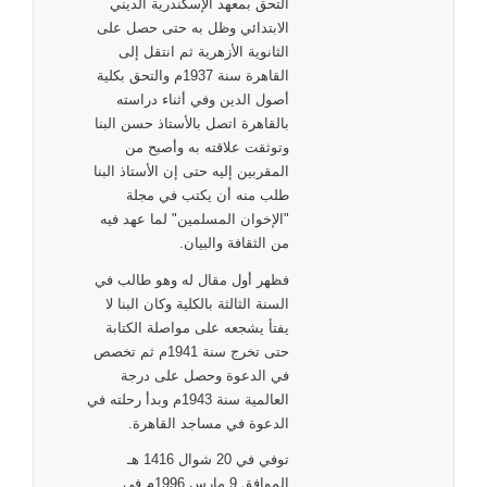
التحق بمعهد الإسكندرية الديني
الابتدائي وظل به حتى حصل على
الثانوية الأزهرية ثم انتقل إلى
القاهرة سنة 1937م والتحق بكلية
أصول الدين وفي أثناء دراسته
بالقاهرة اتصل بالأستاذ حسن البنا
وتوثقت علاقته به وأصبح من
المقربين إليه حتى إن الأستاذ البنا
طلب منه أن يكتب في مجلة
"الإخوان المسلمين" لما عهد فيه
من الثقافة والبيان.
فظهر أول مقال له وهو طالب في
السنة الثالثة بالكلية وكان البنا لا
يفتأ يشجعه على مواصلة الكتابة
حتى تخرج سنة 1941م ثم تخصص
في الدعوة وحصل على درجة
العالمية سنة 1943م وبدأ رحلته في
الدعوة في مساجد القاهرة.
توفي في 20 شوال 1416 هـ
الموافق 9 مارس 1996م في