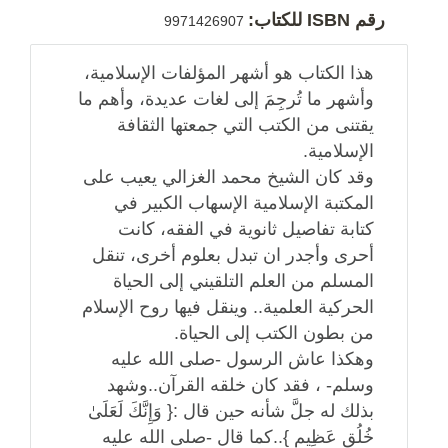
رقم ISBN للكتاب:
9971426907
هذا الكتاب هو أشهر المؤلفات الإسلامية،
وأشهر ما تُرجِمَ إلى لغات عديدة، وأهم ما
يقتنى من الكتب التي جمعتها الثقافة
الإسلامية.
وقد كان الشيخ محمد الغزالي يعيب على
المكتبة الإسلامية الإسهاب الكبير في
كتابة تفاصيل ثانوية في الفقه، كانت
أحرى وأجدر ان تبدل بعلوم أخرى، تنقل
المسلم من العلم التلقيني إلى الحياة
الحركية العلمية.. وينقل فيها روح الإسلام
من بطون الكتب إلى الحياة.
وهكذا عاش الرسول -صلى الله عليه
وسلم- ، فقد كان خلقه القرآن..وشهد
بذلك له جلَّ شأنه حين قال :{ وَإِنَّكَ لَعَلَىٰ
خُلُقٍ عَظِيمٍ }..كما قال -صلى الله عليه