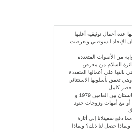
 عدة أعمال توثيقية أغلبها
لدان الإتحاد السوفيتي وتعرضت
رواية من الأصوات المتعددة
جائزة السلام من معرض
ت للكتاب 2013. وجائزة نوبل للآداب 2015، التي نالتها على أعمالها المتعددة
وهي تعمق بأسلوبها الاستثنائي
لعصر كامل.
. في كتابها فتيان الزنك وثقت التدخل السوفيتي في أفغانستان بين العامين 1979 و
، أو مع أمهات وزوجات جنود
ك.
ا دفع سفيتلانا إلى أثارة
لماذا حصل لنا ذلك؟ ولماذا