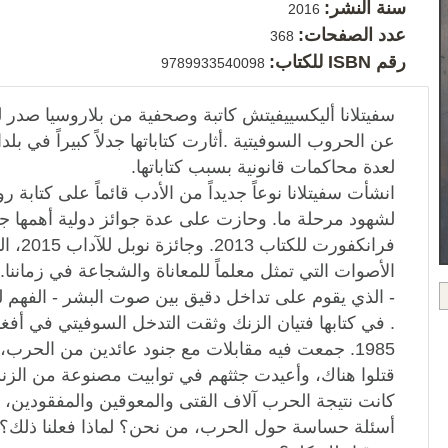
سنة النشر:
2016
عدد الصفحات:
368
رقم ISBN للكتاب:
9789933540098
سفيتلانا أليكسييفيتش كاتبة وصحفية من بلاروسيا صدر لها
عن الحروب السوفيتية .أثارت كتاباتها جدلاً كبيراً في ب
لعدة محاكمات قانونية بسبب كتاباتها.
انشأت سفيتلانا نوعاً جديداً من الأدب قائماً على كتابة 
لشهود مرحلة ما. وحازت على عدة جوائز دولية أهمها 
فرانكفور
الأصوات التي تمثل معلماً للمعاناة والشجاعة في زماننا.
- الذي يقوم على تداخل دقيق بين صوت البشر - الفهم 
1985. جمعت فيه مقابلات مع جنود عائدين من الحرب
قتلوا هناك، وأعيدت جثثهم في توابيت مصنوعة من الزن
كانت نتيجة الحرب آلاف القتى والمعوقين والمفقودين، مم
أسئلة حساسة حول الحرب، من نحن؟ لماذا فعلنا ذلك؟ و