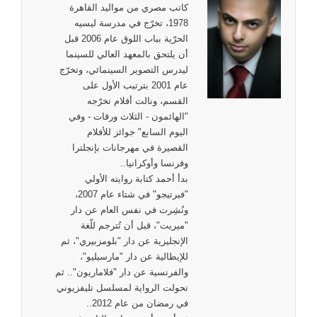
كاتب مصري من مواليد القاهرة
1978، تخرّج في مدرسة ليسيه
الحرّية بباب اللوق عام 2006 قبل
أن يلتحق بالمعهد العالي للسينما
ليدرس التصوير السينمائي، وتخرّج
عام 2001 بترتيب الأول على
القسم، ونالت أفلام تخرّجه
"الهائمون - الثلاث ورقات - وفي
اليوم السابع" جوائز للأفلام
القصيرة في مهرجانات بإنجلترا
وفرنسا وأوكرانيا..
بدأ أحمد كتابة روايته الأولي
"فيرتيجو" في شتاء عام 2007،
ونُشِرت في نفس العام عن دار
"ميريت"، قبل أن تُترجم للّغة
الإنجليزية عن دار "بلومزبيري"، ثم
للإيطالية عن دار "مارسيليو"،
والفرنسية عن دار "فلاماريون".. ثم
تحولت الرواية لمسلسل تليفزيوني
في رمضان من عام 2012..