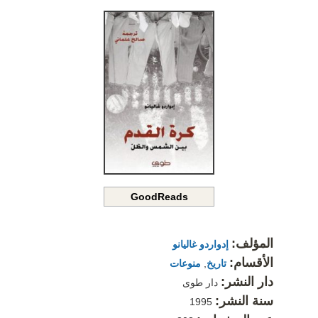
GoodReads
المؤلف:
إدواردو غاليانو
الأقسام:
تاريخ
,
منوعات
دار النشر:
دار طوى
سنة النشر:
1995