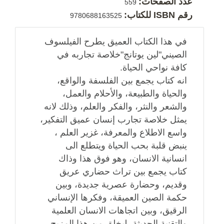
عدد الصفحات:
559
رقم ISBN للكتاب:
9780688163525
في هذا الكتاب العميق يطرح الفيلسوف
الصيني"لين يوتانج"خلاصة تجاربه في
كافة نواحي الحياة.
انه كتاب يجمع بين الفلسفة والواقع،
والحياة والطبيعة، والأحلام والعمل،
والشعر والنثر، والفكر والعلم، وذلك لانه
يمثل خلاصة تجارب إنسان عميق التفكير،
واسع الاطلاع والمعرفة، غزير العلم ،
ينبض قلبة بحب الحياة ويتطلع الى
انسانية الانسان، وهو فوق هذا وذاك
كتاب يجمع بين تراث حضاري عريق
وقديم، وحضارة عصرية جديدة، وبين
حكمة الصين العميقة، وفكرها الإنساني
الرقيق، وبين اتجاهات الانسان العلمية
والتقنية الحديثة، ليخلق من هذا المزيج