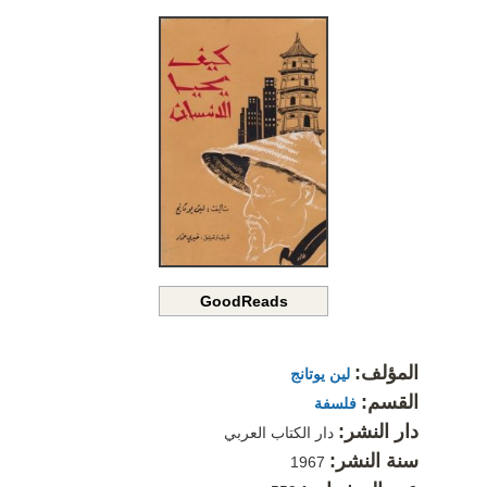
GoodReads
المؤلف:
لين يوتانج
القسم:
فلسفة
دار النشر:
دار الكتاب العربي
سنة النشر:
1967