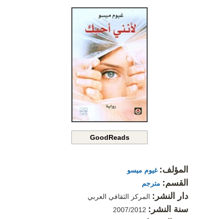
GoodReads
المؤلف:
غيوم ميسو
القسم:
مترجم
دار النشر:
المركز الثقافي العربي
سنة النشر:
2007/2012