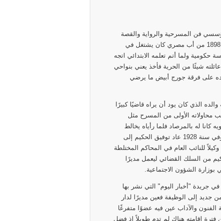
ؤسسي فن المسرحية والرواية والقصة
في الأدب العربي الحديث. ولد توفيق الحكيم بالاسكندرية سنة 1898 من أب مصري كان يشتغل في
ة حكومية ولما أتم تعلمه الابتدائي اتجه
عائلته شيئًا من الحرية فأخذ يعني بنواحي
ردده على فرقة جورج أبيض ما يرضي
الده الذي كان يود أن يراه قاضيًا كبيرًا
تب محاولاته الأولى من المسرح مثل
ه كانا له بالمرصاد فلما رأياه يخالط
الطبقة الفنية قررا إرساله إلى باريس لنيل شهادة الدكتوراه. وفي سنة 1928 عاد توفيق الحكيم إلى
يلاً للنائب العام في المحاكم المختلطة
حاكم الأهلية. وفي سنة 1934 انتقل الحكيم من السلك القضائي ليعمل مديرًا
ي بوزارة الشؤون الاجتماعية.
لحكيم من الوظيفة العمومية سنة 1934 ليعمل في جريدة "أخبار اليوم" التي نشر بها
ديد إلى الوظيفة فعين مديرًا لدار
أعلى لرعاية الفنون والآداب عين فيه عضوًا متفرغًا
و لكن فترة إقامته هناك لم تدم طويلاً إذ فضل