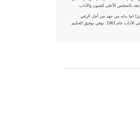
يرًا لما بذله من جهد من أجل الرقي
بالفن والأدب و لغزارة إنتاجه، كما مُنح جائزة الدولة التقديرية في الآداب عام 1961. توفي توفيق الحكيم