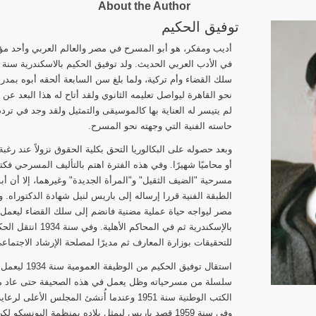
About the Author
توفيق الحكيم
أديب ومفكر، هو أبو المسرح في مصر والعالم العربي وأحد م
سلك القضاء وأم تركية، ولما بلغ سن السابعة ألحقه أبوه بمدرس
نحو القاهرة ليواصل تعليمه الثانوي ولقد أتاح له هذا البعد عن 
لم يتيسر له العناية بها كالموسيقى والتمثيل ولقد وجد في ت
حاسته الفنية التي وجهته نحو المسرح.
وبعد حصوله على البكالوريا التحق بكلية الحقوق نزولاً عند رغبة و
أو محاميًا شهيرًا. وفي هذه الفترة اهتم بالتأليف المسرحي فك
مسرحية "الضيف الثقيل" و"المرأة الجديدة" وغيرهما، إلا أن أبوي
مصر ليواجه حياة عملية مضنية فانضم إلى سلك القضاء ليعمل وك
بالإسكندرية ثم في الم
للتحقيقات بوزارة المعارف ثم مديرًا لمصلحة الإرشاد الاجتماع
استقال توفيق ا
سلسلة من مسرحياته وظل يعمل في هذه الصحيفة حتى عاد من ج
الكتب الوطنية سنة 1951 وعندما أُنشئ المجلس ال
وفي سنة 1959 قصد باريس ليمثل بلاده بمنظمة اليونسك