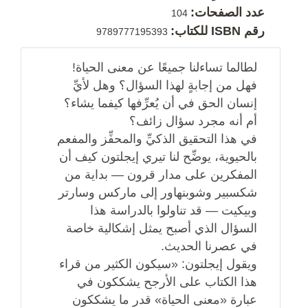
عدد الصفحات:
104
رقم ISBN للكتاب:
9789777195393
لطالما تساءلنا جميعًا عن معنى الحياة!
فهل من إجابةٍ لهذا السؤال؟ وهل لأيِّ
إنسان الحق في أن يُعرِّفها كيفما يشاء؟
أم أنه مجرد سؤال زائف؟
في هذا التحقيق الذكيِّ والمحفِّز والمفعم
بالحيوية، يوضِّح لنا تيري إيجلتون كيف أن
المفكرين على مدار قرون — بداية من
شكسبير وشوبنهاور إلى ماركس وسارتر
وبيكيت — قد تناولوا بالدراسة هذا
السؤال الذي أصبح يمثل إشكالية خاصة
في عصرنا الحديث.
ويقول إيجلتون: «سيكون الكثير من قراء
هذا الكتاب على الأرجح يشككون في
عبارة «معنى الحياة» قدر ما يشككون