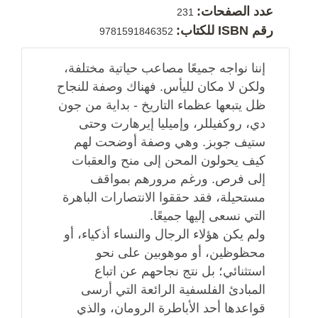
عدد الصفحات:
231
رقم ISBN للكتاب:
9781591846352
إننا نواجه جميعًا مصاعب حياتية مختلفة،
ولكن لا مكان لليأس. فهناك وصفة للنجاح
ظل يتبعها عظماء التاريخ - بداية من جون
دي، روكفيللر، وإميليا إيرهارت وحتى
ستيف جوبز. وهي وصفة أوضحت لهم
كيف يحولون المحن إلى منح والعقبات
إلى فرص. ورغم مرورهم بمواقف
مستحيلة، فقد حققوا الانتصارات الباهرة
التي نسعى إليها جميعًا.
ولم يكن هؤلاء الرجال والنساء أذكياء، أو
محظوظين، أو موهوبين على نحو
استثنائي؛ بل نتج نجاحهم عن اتباع
المبادئ الفلسفية الرائعة التي أرسى
قواعدها أحد الأباطرة الرومان، والذي