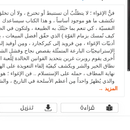
فنُّ الإغواء ؛ لا يتطلّبُ أن تستنبط أو تخترع ، ولا أن تخلق
تكتشف ما هو موجود أساساً ، و هذا الكتاب سيساعدك عل
النفسيّة ، كي تنعم بما حبَتْكَ به الطبيعة ، ولتكون في ا
كيف تُمسك بزمام القوّة ) الذي حقّق أفضل المبيعات ، بتأ
أدبيّات الإغواء ، مِن فرويد إلى كيركجارد ، ومِن أوفيد إل
الإستراتيجيّات البارعة المتمثّلة بقصص نجاح وفشل الشخص
أُخرى يقوم روبرت غرين بتحديد القوانين الخالدة لِلُعبة الإ
نطاق الخير والشر ويكشف كيفيّة إلقاء التعويذة على ال
نهاية المطاف ، حمله على الإستسلام .. فن الإغواء ؛ هو ك
والذي يُظهرُ واحداً مِن أعظم الأسلحة في التاريخ ، وال
المزيد →