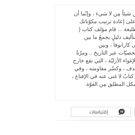
 شيئاً مِن لا شيء ، وإنّما أن
ى إعادة ترتيب مكوّناتك
لطليعة ... قام مؤلف كتاب (
ليف دليلٍ يجمعُ ما بين
ى كازانوفا ، وبين
يّات عبر التاريخ .. ومرّةً
غواء الأزليّة ، التي تقع خارج
هدف ، وكسْر مقاومته ، وفي
تابٌ لا غنى عنه في الإقناع ،
شكل المطلق مِن القوّة.