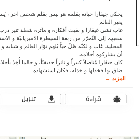
يحكى جيفارا حياتة بقلمة هو ليس بقلم شخص اخر ، يُس
يغير العالم
غاب تشي غيڤارا و بقيت أفكاره و مآثره شعلة تنير درب
سعيهم إلى التّحرّر من ربقة السيطرة الامبرياليّة و الاست
المحلية. غاب و لكنّه ظلّ حيّاً يُلهم ثوّار العالم و شبابه 
أن يشاركوه أحلامه.
كان جيڤارا مُناضلاً كبيراً و ثائراً حقيقيّاً، و حالما أُخِذَ ب
ضاق بها فخذلها و خذله، فكان استشهاده.
المزيد →