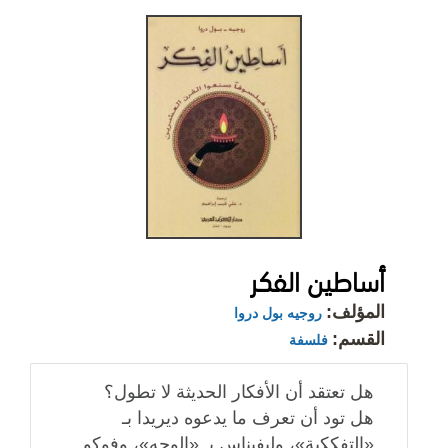
أساطين الفكر
المؤلف:
روجيه بول دروا
القسم:
فلسفة
هل تعتقد أن الأفكار الحديثة لا تطول؟
هل تود أن تعرف ما يدعوه ديريدا بـ
«التفككية»، وليفيناس بـ «الوجه»، وفوكو