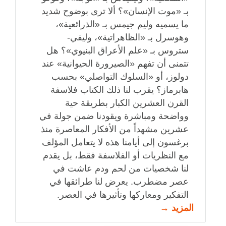
بـ «موت الإنسان»؟ ألا ترى بوضوح شديد
ما يسميه وليم جيمس بـ «الذرائعية»،
وهوسرل بـ «الظاهراتية»، وليفي-
ستروس بـ «علم الأعراق البنيوي»؟ هل
تتمنى أن تفهم «الصيرورة الحيوانية» عند
دولوز، أو «السلوك التواصلي» بحسب
هابرماز؟ يقرب لنا ذلك الكتاب فلاسفة
القرن العشرين الكبار بطريقة حية
وواضحة ومباشرة ويقودنا ضمن جولة في
عشرين مشهداً من الأفكار المعاصرة منذ
برغسون إلى أيامنا هذه لا يتعامل المؤلف
مع النظريات أو الفلاسفة فقط، بل يقدم
لنا شخصيات من لحم ودم عاشت في
عصر مضطرب. يعرض لنا طرائقها في
التفكير ومعاركها وتأثيرها في العصر.
المزيد →