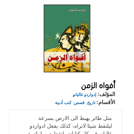
أفواه الزمن
المؤلف:
إدواردو غاليانو
الأقسام:
تاريخ
,
قصص
,
كتب أدبية
مثل طائر يهبط الى الارض بسرعة
ليلتقط شيئا لانراه، كذلك يفعل ادواردو
غاليانو في كل كتاباته يلتقط صورا نادرة