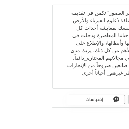
شاف علمى على مر العصور" تكمن في تقديمه
لفة (علوم الفيزياء والأرض
سسك بمعايشة أحداث كل
ياتنا المعاصرة ودخلت في
 وأبطالها، والإطلاع على
الأهم من كل ذلك، يريك مدى
مجالاتهم المختارة_دائماً،
 صانعين صروحاً من الإنجازات
ظر غيرهم_ أحياناً أخرى