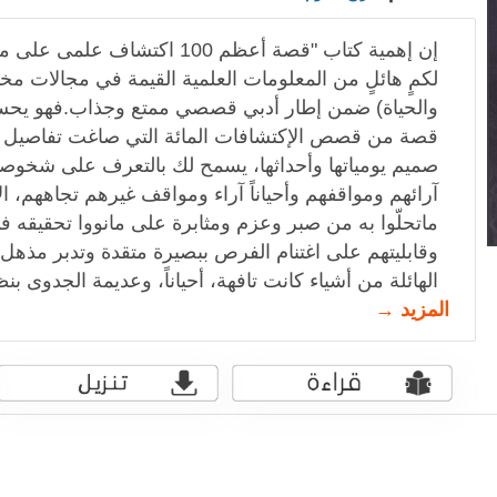
إن إهمية كتاب "قصة أعظم 100 اكت
لكمٍ هائلٍ من المعلومات العلمية القيمة في مجالات مخت
والحياة) ضمن إطار أدبي قصصي ممتع وجذاب.فهو يح
قصة من قصص الإكتشافات المائة التي صاغت تفاصيل ح
صميم يومياتها وأحداثها، يسمح لك بالتعرف على شخوصها
آرائهم ومواقفهم وأحياناً آراء ومواقف غيرهم تجاههم، 
ماتحلّوا به من صبر وعزم ومثابرة على مانووا تحقيقه في 
وقابليتهم على اغتنام الفرص ببصيرة متقدة وتدبر مذهل
الهائلة من أشياء كانت تافهة، أحياناً، وعديمة الجدوى بن
المزيد →