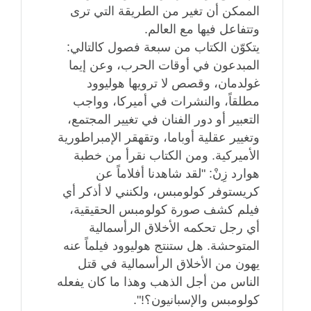
الممكن أن تغير من الطريقة التي ترى
وتتفاعل فيها مع العالم.
يتكوّن الكتاب من سبعة فصول كالتالي:
المبدعون في أوقات الحرب، وعن إيما
غولدمان، وقصص لا ترويها هوليوود
مطلقاً، والنشرات في أميركا، وواجب
التعبير أو دور الفنان في تغيير المجتمع،
وتغيير عقلية أوباما، وتقهقر الإمبراطورية
الأميركية. ومن الكتاب نقرأ من خطبة
هوارد زِنْ: "لقد شاهدنا أفلاماً عن
كريستوفر كولومبس، ولكنني لا أذكر أي
فيلم كشف صورة كولومبس الحقيقية،
أي رجل تحكمه الأخلاق الرأسمالية
المتوحشة. هل ستنتج هوليوود فيلماً عنه
يهون من الأخلاق الرأسمالية في قتل
الناس من أجل الذهب وهذا ما كان يفعله
كولومبس والإسبانيون؟!".