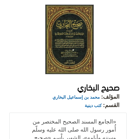
صحيح البخاري
المؤلف:
محمد بن إسماعيل البخاري
القسم:
كتب دينية
«الجامع المسند الصحيح المختصر من
أُمور رسول الله صلى الله عليه وسلّم
وسننه وأيامه»، الشهير بِاْسم «صحيح