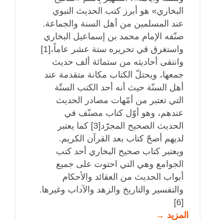
البخاري» هو أبرز كتب الحديث النبوي
عند المسلمين من أهل السنة والجماعة.
صنّفه الإمام محمد بن إسماعيل البخاري
واستغرق قي تحريره ستة عشر عاماً،[1]
وانتقى أحاديثه من ستمائة ألف حديث
جمعها، ويحتلّ الكتاب مكانة متقدمة عند
أهل السنّة حيث أنه أحد الكتب الستّة
التي تعتبر من أمّهات مصادر الحديث
عندهم، وهو أوّل كتاب مصنّف في
الحديث الصحيح المجرّد[3] كما يعتبر
لديهم أصحّ كتاب بعد القرآن الكريم.
ويعتبر كتاب صحيح البخاري أحد كتب
الجوامع وهي التي احتوت على جميع
أبواب الحديث من العقائد والأحكام
والتفسير والتاريخ والزهد والآداب وغيرها.
[6]
المزيد →