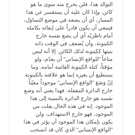
التوالد هذا، فلن يخرج منه سوى ما هو
كائن. وإذا كان عليه أن يستفسر عن هذا
المسار، أي أن يضعه في موضع التساؤل،
فينبغي أن يكون قادراً على إبقائه بكامله
أمام ناظرَيْه أي أن يضع نفسه خارج
الكينونة، وأن يُضعف في الوقت ذاته
بنيتها ككينونة لذلك الكائن. إلا أنه ليس
متاحاً "للواقع الإنساني" أن يعدّم، ولو
مؤقتاً، كتلة الكينونة القائمة أمامه. وما
يستطيع أن يغيره إنما هو علاقته بالكينونة.
إنْ وَضَعَ "الواقع الإنساني" موجوداً معيّناً
خارج الدائرة المقفلة، فهذا يعني أنه وضع
نفسه هو خارج الدائرة بالنسبة إلى هذا
الموجود. إنه في هذه الحال يفلت من
الموجود، فهو خارج الاستهداف، ولن
يكون بإمكان هذا الموجود أن يؤثر في هذا
"الواقع الإنساني" الذي كان قد انسحب