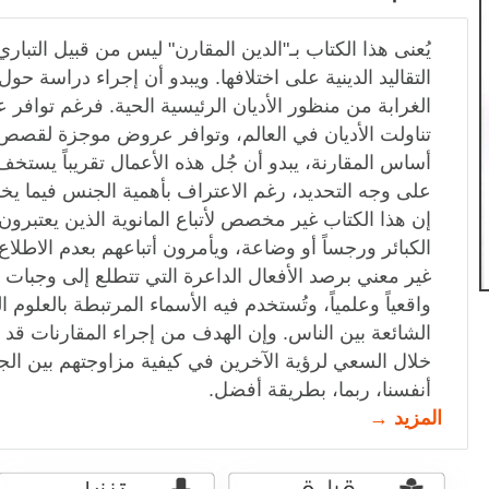
يُعنى هذا الكتاب بـ"الدين المقارن" ليس من قبيل التباري ب
التقاليد الدينية على اختلافها. ويبدو أن إجراء دراسة حو
الغرابة من منظور الأديان الرئيسية الحية. فرغم توافر 
تناولت الأديان في العالم، وتوافر عروض موجزة لقصص ا
أساس المقارنة، يبدو أن جُل هذه الأعمال تقريباً يستخف
على وجه التحديد، رغم الاعتراف بأهمية الجنس فيما ي
إن هذا الكتاب غير مخصص لأتباع المانوية الذين يعتبرو
الكبائر ورجساً أو وضاعة، ويأمرون أتباعهم بعدم الاطلا
غير معني برصد الأفعال الداعرة التي تتطلع إلى وجبات ن
واقعياً وعلمياً، وتُستخدم فيه الأسماء المرتبطة بالعلوم ال
الشائعة بين الناس. وإن الهدف من إجراء المقارنات قد
خلال السعي لرؤية الآخرين في كيفية مزاوجتهم بين الجن
أنفسنا، ربما، بطريقة أفضل.
المزيد →