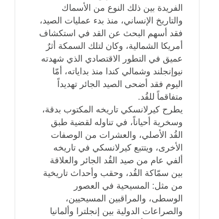
الفريدة بين ذلك النوع من الأسماك
والتاريخ الإنساني، منذ بدء عمليات الصيد،
فقد أسهم البحث عن القد في استكشاف
أمريكا الشمالية، وكان لتلك السمكة أثرٌ
عميق في التطور الاقتصادي الذي شهدته
نيوإنجلند وشمالي كندا منذ بداياته، أمّا
اليوم فقد أضحى الصيد الجائر تهديداً
متفاقماً للقُد.
يطرح كيرلانسكي تاريخه المكتوب بدقة،
وسخرية أحياناً، في تناوله لقضية طبق
القُد الأصلي، والعشرات من الوصفات
الأخرى، ويتتبع كيرلانسكي في تاريخه
ألفي عام من صيد القُد الجائر والعلاقة
بين سمّاكة القُد، وحقب وأحداث تاريخية
من مثل: المسيحية في العصور
الوسطى، والمراقبين المسيحيين،
والصراعات الدولية بين إنجلترا وألمانيا