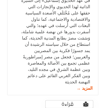
في عهد الخديوي إسماعيل» إلى السيرة
الذاتية لهذا الخديوي والإنجازات التي
حققها على مُخْتَلَفِ الأصعدة السياسية
والاقتصادية والاجتماعية، كما تناول
البعثات التي أُرسلت في عهده؛ والتي
أسفرت بدورها عن نهضة علمية شاملة،
وَسَمَت مصرَ بطابع المدنية الحديثة، كما
استطاع من خلال سياسته الرشيدة أن
يمد جسورًا فكرية بين المصريين
والغربيين؛ فجعل من مصر إمبراطوريةً
عظمى تجمع بين الأصالة والمعاصرة
وبين عظمة الشرقِ في مجده التليد،
وبين الفكر الغربي القائم على دعائم
النهضة الحديثة
المزيد →