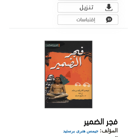
فجر الضمير
المؤلف:
جيمس هنرى برستيد