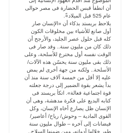
الموضوع منذ أقدم العهود الإنسانية إلى
أن انطفأ قبس الحضارة فى مصر حوالى
عام 525 قبل الميلاد»ّ.
يلاحظ بريستد بذكاء أن «الإنسان صار
أول صانع للأشياء بين مخلوقات الكون
كله قبل حلول عصر الجليد، والأرجح أن
ذلك كان من مليون سنة.. وقد صار فى
الوقت نفسه أول مخترع للأسلحة، وعلى
ذلك بقى مليون سنة يحسّن هذه الآلات/
الأسلحة.. ولكنه من جهة أخرى لم يمض
عليه إلا أقل من خمسة آلاف سنة منذ أن
بدأ يشعر بقوة الضمير إلى درجة جعلته
قوة اجتماعية فعالة». اتكأ بريستد فى
كتابه البديع على فكرة مدهشة، وهى أن
الإنسان ظل يصارع أخاه الإنسان، وكل
القوى المادية – وحوش/ رياح/ أعاصير/
فيضانات إلى آخره – طوال مليون سنة
طور خلالها أدواته، ومن ضمنها السلاح..