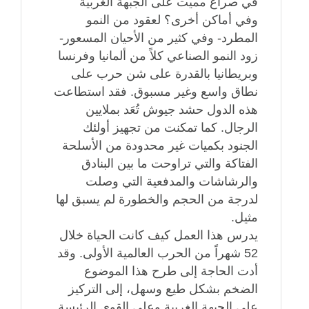
في صراع مميت على الجبهة الغربية
وفي أماكن أخرى؟ لعقود من النمو
المطرد- وفي كثير من الأحيان المسعور-
زود النمو الصناعي كلاً من ألمانيا وفرنسا
وبريطانيا بالقدرة على شن حرب على
نطاق واسع وغير مسبوق. فقد استطاعت
هذه الدول حشد جيوش تُعَد بملايين
الرجال. كما تمكنت من تجهيز أولئك
الجنود بكميات غير محدودة من الأسلحة
الفتاكة والتي تراوحت ما بين البنادق
والرشاشات والمدفعية التي وصلت
لدرجة من الحجم والخطورة لم يسبق لها
مثيل.
يدرس هذا العمل كيف كانت الحياة خلال
52 شهراً من الحرب العالمية الأولى. وقد
أدت الحاجة إلى طرح هذا الموضوع
الضخم بشكل طيع وسهل، إلى التركيز
على الجبهة الغربية وعلى القوى الرئيسة