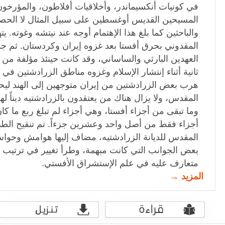
في كونيات أنكسيماندر، وأخلاقيات أفلاطون، والمؤرخون 
المسيحين القديس أوغسطين على سبيل المثال لا الحصر و
والباحثين كما بلغ هذا الإهتمام أوجه عند نيتشه وغوته. ي
المقدوني بحرق أفستا بعد غزوه إيران وكردستان. ثم جم
العهدين البارثي والساساني، وقد كانت حينئذ مؤلفة من
ثانية أثناء إنتشار الإسلام وغزوه مناطق الزرادشتين في 
هرب بعض الزرادشتين من إيران متوجهين إلى الهند ليحا
المقدس، ولا يزال هناك من يعتقدون بالزرادشتيه ديناً لهم
وما تبقى من أجزاء أفستا، وهي أجزاء لم تبلغ ربع ما كان
أجزاء فقط من أصل واحد وعشرين جزءاً. تم تنقيح الطبعة
المقدس للديانة الزرادشتيه، مضاف إليها هوامش وحواش
بعض الجوانب التي كانت مبهمة، وطرأ تغيير في ترتيب " 
متعارف عليه في علم الإستشراق الأفستي.
المزيد →