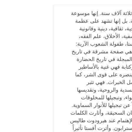
ثلاثة آلاف سنة. إنها موسوعة
ية. بل إنها تشهد على عظمة
، ثقافية، دينية وقانونية
ية، الأخلاق، علم الفقه،
تا، طفولة الشعوب الآرية:
لخ وهي صفحة مشرقة في تاريخ
 المبجلة في تاريخ الحضارة
كتابة فهي غنية بالأساطير
 بنصره على قوى الشر، كما
ضل الخيرات. فهي تثير
سدية والروحية، وتقديسها
هواء، وتبجيلها للمخلوقات
ً عن تبجيلها للأنوار السماوية.
ان السحيقة، وأثارت الكلمات
لإهتمام عند هيرودوت طاليس
ابون. وأثرت أفستا تأثيراً