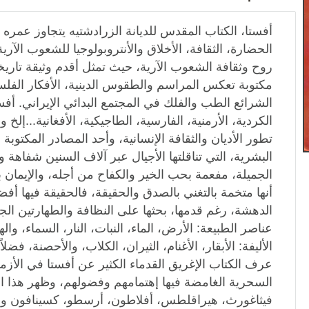
أفستا، الكتاب المقدس للديانة الزرادشتيه يتجاوز عمره 
الحضارة، الثقافة، الأخلاق والأنتروبولوجيا للشعوب الآر
روح وثقافة الشعوب الآرية، حيث تمثل أقدم وثيقة تاريخية
مكتوبة تعكس المراسم والطقوس الدينية، الأفكار الفلسف
الشرائع الطب والفلك في المجتمع البدائي الإيراني. أفس
الكردية، الأرمنية، الفارسية، الطاجيكية، الأفغانية...إ
تطور الأديان والثقافة الإنسانية، وأحد المصادر المكتوبة
البشرية، التي تناقلتها الأجيال عبر آلاف السنين شفاهة و
الجميلة، مفعمة بحب الخير والكفاح من أجله، والإيمان
أنها متخمة بالتغني بالصدق والحقيقة، فالحقيقة فيها أف
الدهشة، رغم قدمها، بحثها على النظافة والطهارتين الج
عناصر الطبيعة: الأرض، الماء، النبات، النار، السماء، وال
الأليفة: الأبقار، الأغنام، الثيران، الكلاب، والأحصنة، فضلا
عرف الكتاب الإغريق القدماء الكثير عن أفستا في الأزم
السحرية الغامضة فيها إهتمامهم وفضولهم، وظهر هذا ا
فيثاغورث، هيراقلطس، أفلاطون، أرسطو، كسينافون وستر