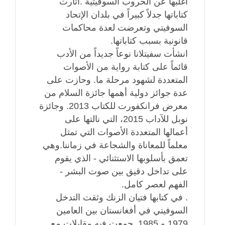
أغلبها عن الحروب السوفيتية .أثارت
كتاباتها جدلاً كبيراً في بلدان الإتحاد
السوفيتي وتعرضت لعدة محاكمات
قانونية بسبب كتاباتها.
انشأت سفيتلانا نوعاً جديداً من الأدب
قائماً على كتابة رواية من الأصوات
المتعددة لشهود مرحلة ما. وحازت على
عدة جوائز دولية أهمها جائزة السلام من
معرض فرانكفورت للكتاب 2013. وجائزة
نوبل للآداب 2015، التي نالتها على
أعمالها المتعددة الأصوات التي تمثل
معلماً للمعاناة والشجاعة في زماننا.وهي
تعمق بأسلوبها الاستثنائي - الذي يقوم
على تداخل دقيق بين صوت البشر -
الفهم لعصر كامل.
. في كتابها فتيان الزنك وثقت التدخل
السوفيتي في أفغانستان بين العامين
1979 و 1985. جمعت فيه مقابلات مع