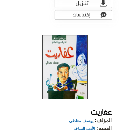
عفاريت
المؤلف:
يوسف معاطي
القسم:
الأدب الساخر