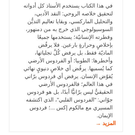
في هذا الكتاب يستخدم الأستاذ كل أدواته
لتحقيق خلاصه الروحي: النقد الأدبي،
والتحليل الماركسي، وبقايا تعاليم التديُّن
السوسيولوجي الذي خرج به من دمنهور،
وفطرته الإنسانيّة؛ يستخدمها جميعًا
بإخلاصٍ وحرارةٍ بارعين. فلا يرفُض
الماديّة فقط، بل يرفض كُلَّ تجلياتها،
وأخطرها: الطوبيا؛ أو الفردوس اﻷرضي
كما يُسميها. يرفُض أي خلاصٍ دنيويٍ نهائي
يُقوّض الإنسان. يرفض أي فردوس برّاني
في هذا العالم؛ فالفردوس الأرضي
الحقيقيُّ ليس برّانيًّا أبدًا، بل هو فردوس
جوّاني: "الفردوس القلبي"، الذي اكتشفه
المسيري مع مالكوم إكس ...؛ فردوس
الإيمان.
المزيد →