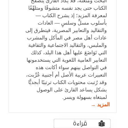
البحث ومتعته، فلا يكاد القارئ يتصفح
الكتاب حتى يجد نفسه متشوقًا ومتلهِّفًا
لمعرفة المزيد؛ إذ يشرح الكتاب —
بأسلوب مسلٍّ وسلسٍ — العادات
والتقاليد والتعابير المصرية، فيتطرق إلى
عادات أهل مصر في المأكل والمشرب
والملبس، والتقاليد الاجتماعية والثقافية
التي تَوَاضَعَ عليها أهل هذا البلد، كذلك
التعابير العامية اللغوية التي يستخدمونها
في التواصل بينهم سواء أكانت هذه
التعبيرات عربية الأصل أم أجنبية عُرِّبت،
وقد رُتبت محتويات الكتاب ترتيبًا أبجديًّا
بشكل يساعد القارئ على الوصول
لمبتغاه بسهولة ويسر.
المزيد →