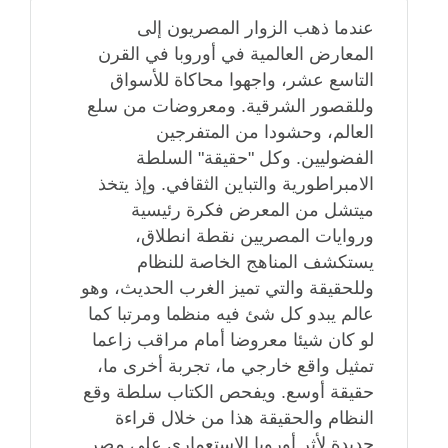
عندما ذهب الزوار المصريون إلى
المعارض العالمية في أوروبا في القرن
التاسع عشر، واجهوا محاكاة للأسواق
وللقصور الشرقية. ومعروضات من سلع
العالم، وحشودا من المتفرجين
الفضوليين. وكل "حقيقة" السلطة
الامبراطورية والتباين الثقافي. وإذ يتخذ
ميتشل من المعرض فكرة رئيسية
وروايات المصريين نقطة انطلاق،
يستكشف المناهج الخاصة للنظام
وللحقيقة والتي تميز الغرب الحديث، وهو
عالم يبدو كل شئ فيه منظما ومرتبا كما
لو كان شيئا معروضا أمام مراقب زاعما
تمثيل واقع خارجي ما، تجربة أخرى ما،
حقيقة أوسع. ويفحص الكتاب سلطة وقع
النظام والحقيقة هذا من خلال قراءة
جديدة لأثر أوروبا الاستعماري على مصر