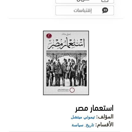
استعمار مصر
المؤلف:
تيموثي ميتشل
الأقسام:
تاريخ
,
سياسة