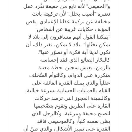
و"الحقيقي" لأنه نابع من حقيقة تفّرد عقل
نعتبره "أصيب بخلل" لأن تركيبته باتت
مختلفة عن تركيبة عقلنا الإعتيادي. يقص
المؤلف حكايات غريبة عن أشخاص
"يمكننا القول أنهم مسافرون إلى بلاد لا
يمكن تخيّلها" -بلاد لا يمكن، بغير ذلك، أن
تكون لدينا أية فكرة أو تصوّر عنها".
كالبحّار الضائع الذي فقد إحساسه
بالزمن، يعيش سجين لحظة معينة
متكررة على الدوام، وكالتوأم المتّخلف
عقلياً والذي يملك القدرة الفائقة على
القيام بالعمليات الحسابية بسرعة خيالية،
وكالسيدة العجوز التي ترصد حركات
المّارة على الطريق وتقوم بتضّخيمها
لتصبح مخيفة ومرعبة، وكالرجل الذي
يظن نفسه كلباً، وكالموسيقي فاقد
القدرة على تمييز الأشكال، والذي ظنّ أن