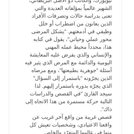
نيويورك، والكاتب ذو الأصل البريطاني،
الشهير عالمياً بمؤلفاته العديدة والتي
تعنى بدراسة حالات وتصرفات الأفراد
الذين يعانون من اضطراب أو خلل
وظيفي في أدمغتهم. "يشكل المرضى
محور عملي وحياتي"، يقول في كتابه
هذا، محدداً محيط عمله المهني
والإنساني والذي يفرض عليه المعايشة
اليومية والدائمة مع المرض الذي يثير فيه
أسئلة "جوهرية بطبيعتها"، ومع مرضاه
الذين يجرّونه "باستمرار إلى السؤال"
الذي يجرّه بدوره باستمرار إليهم. لذا
سيجد القارئ "في القصص والدراسات
التالية حركة مستمرة من هذا الاتجاه إلى
ذاك".
قصص غريبة من واقع آخر غريب عن
واقعنا الاعتيادي، وشخصيات تعيش كل
منها في عالمها المتفرّد والخاص