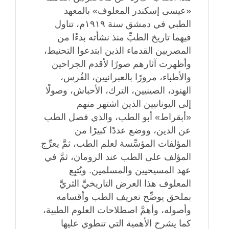
«عيسى إسكندر المعلوف» بالمعهد
الطبي في دمشق سنة ١٩١٩م، تناول
فيهما تاريخ الطبِّ منذ نشأته بدءًا من
المصريين القدماء الذين ابتدعوا التحنيط،
وأظهرت آثارهم صورًا لأقدم الجراحين
والأطباء، مرورًا بالعبرانيين، الفُرس،
الهنود، الصينيين، الترك، الأحباش، وصولًا
إلى اليونانيين الذين اشتهر منهم
«أبقراط» أبو الطب، والذي فصل الطب
عن الدين، ووضع عددًا كبيرًا من
المؤلفات المؤسِّسة لعلم الطب، ثمَّ يعرِّج
المؤلف على الطب عند الرومان، ثمَّ في
عهد المسيحيين والمسلمين. ويُتبِع
المعلوف هذا العرض التاريخيَّ الثريَّ
بملحق يوضِّح تعريف الطب وأقسامه
وأصوله، وأهمَّ اصطلاحات العلوم الطبية،
كما يشرح الأهمية التي تنطوي عليها