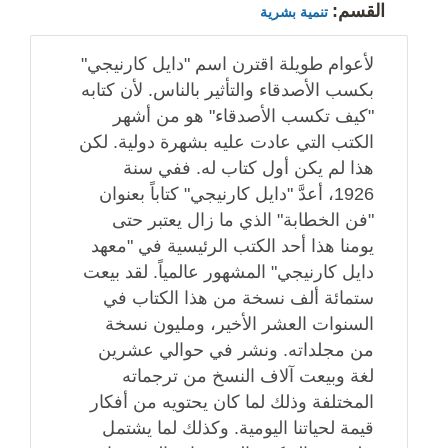
القسم:
تنمية بشرية
لأعوام طويلة اقترن اسم "دايل كارنيجي"
بكسب الأصدقاء والتأثير بالناس. لأن كتابه
"كيف تكسب الأصدقاء" هو من أشهر
الكتب التي عادت عليه بشهرة دولية. لكن
هذا لم يكن أول كتاب له. ففي سنة
1926، أعدَّ "دايل كارنيجي" كتاباً بعنوان
"فن الخطابة" الذي ما زال يعتبر حتى
يومنا هذا أحد الكتب الرئيسية في "معهد
دايل كارنيجي" المشهور عالمياً. لقد بيعت
ستمائة ألف نسخة من هذا الكتاب في
السنوات العشر الأخير، ومليون نسخة
من مجلداته. ونشر في حوالي عشرين
لغة وبيعت آلاف النسخ من ترجماته
المختلفة وذلك لما كان يحتويه من أفكار
قيمة لحياتنا اليومية. وكذلك لما يشتمل