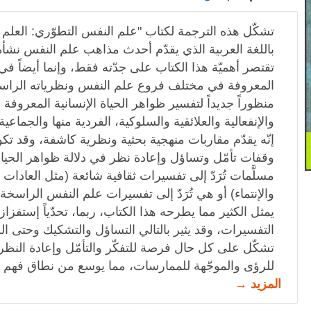
تشكّل هذه الترجمة لكتاب "علم النفس التطوّري: العلم ا
باللغة العربية الذي يقدّم أحدث مذاهب علم النفس نشأة،
تقتصر أهميّة هذا الكتاب على جدّته فقط، وإنما أيضاً ف
المعروفة في مختلف فروع علم النفس ونظرياته الراسخ
منظوراً جديداً لتفسير ظواهر الحياة الإنسانية المعروفة
والإنفعالية والعلائقية والسلوكية، الفردية منها والجماعية.
إنّه يقدّم مقاربات منهجية بحثية ونظرية كاشفة، وقد ت
وقفات تأمّل وتساؤل وإعادة نظر في دلالة ظواهر الحياة
مسلَّمات تُرَدّ إلى تفسيرات ثقافية شائعة (مثل العادات و
والإنتماء) أو هي تُرَدّ إلى تفسيرات علم النفس الراسخة.
يمثل الكثير مما يطرحه هذا الكتاب، ربما، تحدّياً إستفزا
التفسيرات، وقد يثير بالتالي التساؤل والتشكيك وحتى الر
تشكّل على كل حال فرصة للتفكّر والتأمّل وإعادة الن
للرؤى والموجّهة للممارسات، مما يوسع من نطاق فهم ال
المزيد →