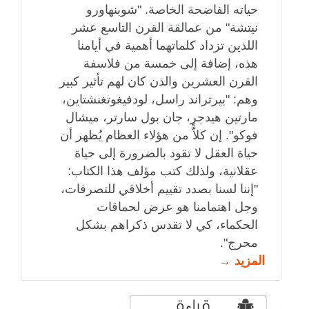
حياته الفاضحة الخاصة. "شوبنهاورو
نيتشة" من عمالقة القرن التاسع عشر
اللذين تزداد كلماتهما أهمية في أيامنا
هذه، إضافة إلى خمسة من فلاسفة
القرن العشرين والذن كان لهم تأثير كبير
وهم: "بيرتراند راسل، لودفيغوتغنشتاين،
مارتين هيدجر، جان بول سارتر، ميشال
فوكو". إن كلاًّ من هؤلاء العظام يُظهر أن
حياة العقل لا تقود بالضرورة إلى حياة
عقلانية، ولذلك كتب مؤلف هذا الكتاب:
"إننا لسنا بصدد تقييم أخلاقي للتصرفات،
وجل اهتمامنا هو عرض لحماقات
الحكماء، كي لا تقدس ذكراهم بشكل
محرج".
المزيد →