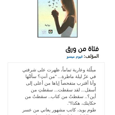
فتاة من ورق
المؤلف:
غيوم ميسو
مبلّلة وعارية تماماً، ظهرت على شرفتي
في عزّ ليلة ماطرة... "من أنتِ؟ سألتُها
وأنا أقترب متفحصاً إياها من أعلى إلى
أسفل... لقد سقطت... سقطتِ من
أين؟.. سقطتُ من كتاب.. سقطتُ من
حكايتك، هكذا!".
طوم بويد، كاتب مشهور يعاني من عسر