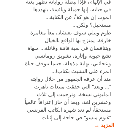
في الإلهام، فإذا ببطلة رواياته تظهر بغتة
في حياته، إنها جميلة ويائسة، يتهددها
الموت إن هو كفَّ عن الكتابة...
مستحيل؟ ولكن...
طوم وبيلي سوف يعيشان معاً مغامرة
خارقة، يمتزج بها الواقع بالخيال
ويتنافسان في لعبة فاتنة وقاتلة... ملهاة
تشع حيوية وإثارة، تشويق رومانسي
وعجائبي، نهاية مذهلة، حينما تتوقف حياة
المرء على التشبث بكتاب!...
منذ أن عرفه الجمهور من خلال روايته
"... وبعد" التي حققت مبيعات ناهزت
المليوني نسخة، وترجمت إلى ثلاث
وعشرين لغة، وبعد أن حاز إعترافاً عالمياً
مستحقاً، لم تعد شهرة الكاتب الفرنسي
"غيوم ميسو" في حاجة إلى إثبات
المزيد →