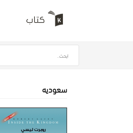
سعوديه