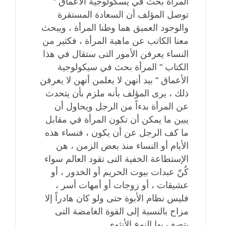
المرأة بحث في يسكولوجية الأعماق "
توصل المؤلف أن السعادة المستقرة
والوجود العميق ‏هما وطنا المرأة ، ويبحث
معنا الكاتب عن ماهية المرأة ، فكثير من
النساء يعرفن الأمور التى ستقال في هذا
الكتاب " المرأة بحث في ‏سيكولوجية
الأعماق " بيد أنهن لا يعلمن أنهن لا يعرفن
ذلك ، يرى المؤلف بأنه ملزم بأن يتحدث
عن المرأة بدءاً من الرجل ويحاول ‏أن
يبين ما يمكن أن تكون المرأة في مقابل
ما كف الرجل عن أن يكون ، فنساء هذه
الأيام أو النساء منذ بعض الزمن ، هن
الإستطاعة ‏الخفية التى تقود العالم سواء
كُنّ عبدات بيوت الحريم أو الخدور ، أو
عشيقات ، أو زوجات أو أمهات أسر ،
فليس نظام الأبوة حتى ‏ولو كان هادراً إلا
مزاح بالنسبة إلى القوة الغامضة التى
يتصف بها النوع الأنثوي .‏